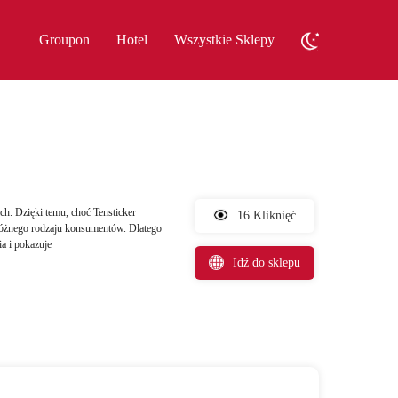
Groupon
Hotel
Wszystkie Sklepy
ch. Dzięki temu, choć Tensticker
16 Kliknięć
 różnego rodzaju konsumentów. Dlatego
a i pokazuje
Idź do sklepu