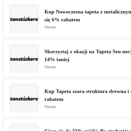
Kup Nowoczesna tapeta z metalicznym
się 6% rabatem
Warunki
Skorzystaj z okazji na Tapeta Sen nocy
14% taniej
Warunki
Kup Tapeta szara struktura drewna i 
rabatem
Warunki
Ciesz się do 33% zniżki dla studentów