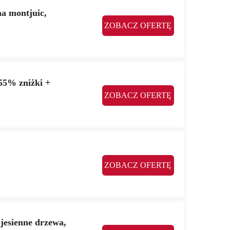
a montjuic,
ZOBACZ OFERTĘ
55% zniżki +
ZOBACZ OFERTĘ
ZOBACZ OFERTĘ
jesienne drzewa,