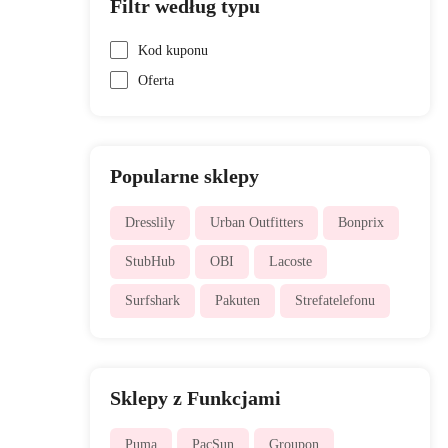
Filtr według typu
Kod kuponu
Oferta
Popularne sklepy
Dresslily
Urban Outfitters
Bonprix
StubHub
OBI
Lacoste
Surfshark
Pakuten
Strefatelefonu
Sklepy z Funkcjami
Puma
PacSun
Groupon