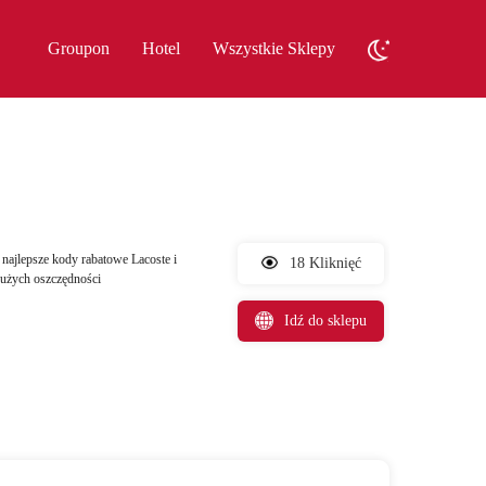
Groupon
Hotel
Wszystkie Sklepy
najlepsze kody rabatowe Lacoste i
18 Kliknięć
dużych oszczędności
Idź do sklepu