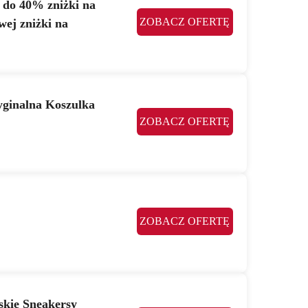
j do 40% zniżki na
ZOBACZ OFERTĘ
ej zniżki na
ginalna Koszulka
ZOBACZ OFERTĘ
ZOBACZ OFERTĘ
kie Sneakersy