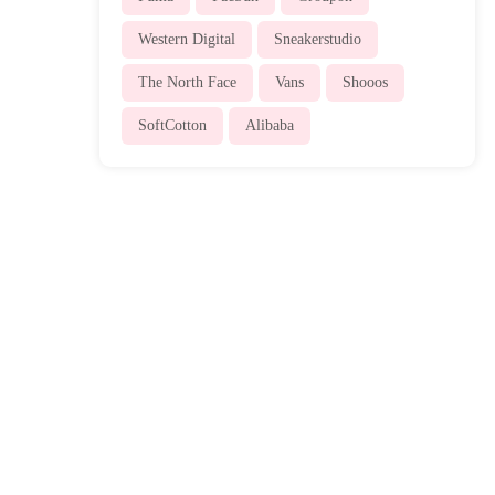
Western Digital
Sneakerstudio
The North Face
Vans
Shooos
SoftCotton
Alibaba