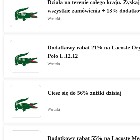
Działa na terenie całego kraju. Zyska
wszystkie zamówienia + 13% dodatkow
Paski
Warunki
Dodatkowy rabat 21% na Lacoste Ory
Polo L.12.12
Warunki
Ciesz się do 56% zniżki dzisiaj
Warunki
Dodatkowy rabat 55% na Lacoste Męs