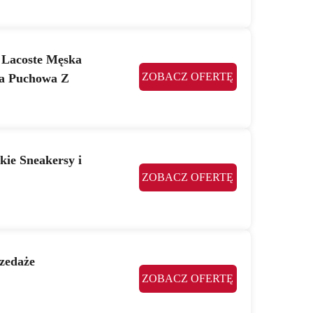
a Lacoste Męska
ZOBACZ OFERTĘ
a Puchowa Z
kie Sneakersy i
ZOBACZ OFERTĘ
rzedaże
ZOBACZ OFERTĘ