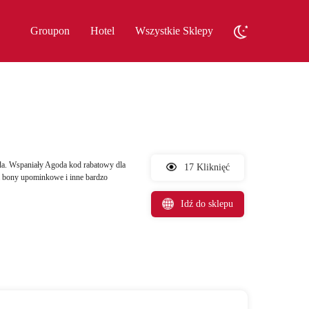
Groupon
Hotel
Wszystkie Sklepy
da. Wspaniały Agoda kod rabatowy dla
17 Kliknięć
& bony upominkowe i inne bardzo
Idź do sklepu