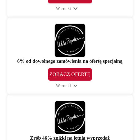
Warunki
6% od dowolnego zamówienia na ofertę specjalną
ZOBACZ OFERTĘ
Warunki
Zrób 46% zniżki na letnią wyprzedaż