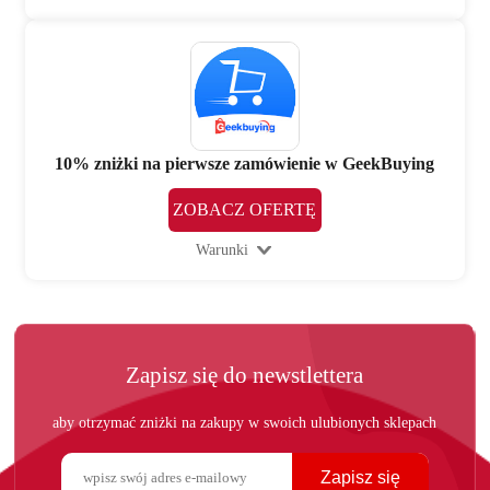
10% zniżki na pierwsze zamówienie w GeekBuying
ZOBACZ OFERTĘ
Warunki
Zapisz się do newstlettera
aby otrzymać zniżki na zakupy w swoich ulubionych sklepach
Zapisz się