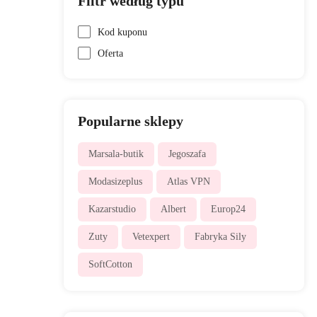
Filtr według typu
Kod kuponu
Oferta
Popularne sklepy
Marsala-butik
Jegoszafa
Modasizeplus
Atlas VPN
Kazarstudio
Albert
Europ24
Zuty
Vetexpert
Fabryka Sily
SoftCotton