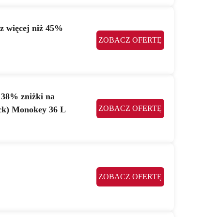
 więcej niż 45%
ZOBACZ OFERTĘ
 38% zniżki na
ZOBACZ OFERTĘ
ack) Monokey 36 L
ZOBACZ OFERTĘ