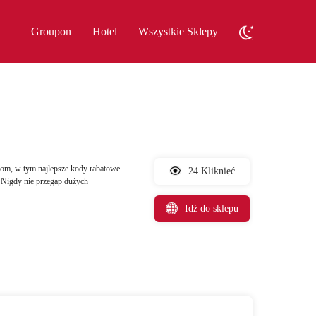
Groupon
Hotel
Wszystkie Sklepy
om, w tym najlepsze kody rabatowe
24 Kliknięć
. Nigdy nie przegap dużych
Idź do sklepu