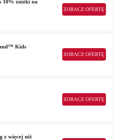
s 10% zniżki na
ZOBACZ OFERTĘ
band™ Kids
ZOBACZ OFERTĘ
ł
ZOBACZ OFERTĘ
 z więcej niż