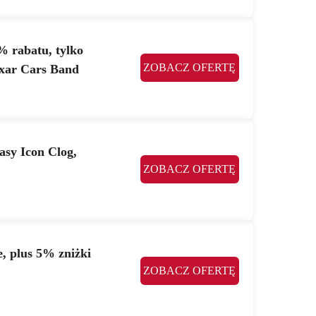
% rabatu, tylko
ZOBACZ OFERTĘ
ixar Cars Band
asy Icon Clog,
ZOBACZ OFERTĘ
e, plus 5% zniżki
ZOBACZ OFERTĘ