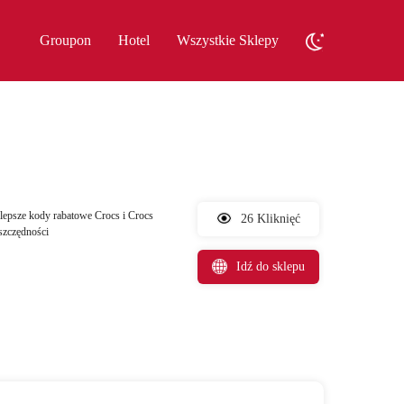
Groupon
Hotel
Wszystkie Sklepy
lepsze kody rabatowe Crocs i Crocs
26 Kliknięć
szczędności
Idź do sklepu