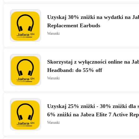
Uzyskaj 30% zniżki na wydatki na Jab
Replacement Earbuds
Warunki
Skorzystaj z wyłączności online na 
Headband: do 55% off
Warunki
Uzyskaj 25% zniżki - 30% zniżki dla 
6% zniżki na Jabra Elite 7 Active Re
Earbuds
Warunki