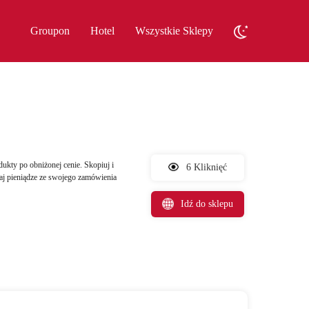
Groupon
Hotel
Wszystkie Sklepy
dukty po obniżonej cenie. Skopiuj i
6 Kliknięć
aj pieniądze ze swojego zamówienia
Idź do sklepu