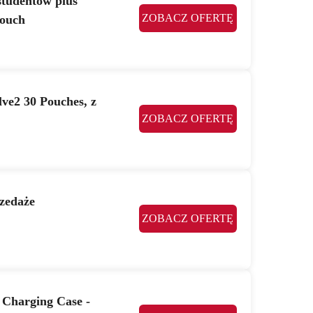
studentów plus
ZOBACZ OFERTĘ
Pouch
lve2 30 Pouches, z
ZOBACZ OFERTĘ
rzedaże
ZOBACZ OFERTĘ
t Charging Case -