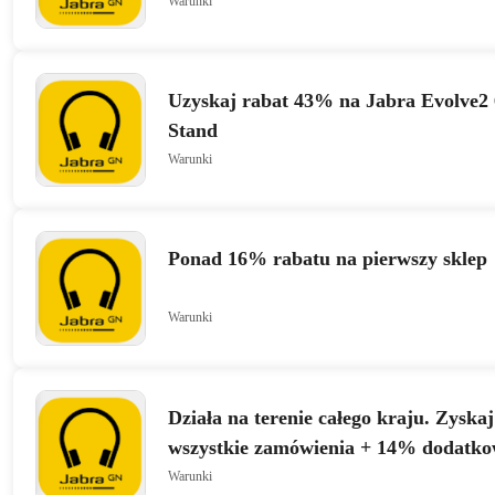
Warunki
Uzyskaj rabat 43% na Jabra Evolve2
Stand
Warunki
Ponad 16% rabatu na pierwszy sklep
Warunki
Działa na terenie całego kraju. Zyska
wszystkie zamówienia + 14% dodatkow
Jabra Engage Link – USB-C
Warunki