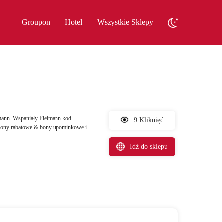
Groupon
Hotel
Wszystkie Sklepy
mann. Wspaniały Fielmann kod
9 Kliknięć
kupony rabatowe & bony upominkowe i
Idź do sklepu