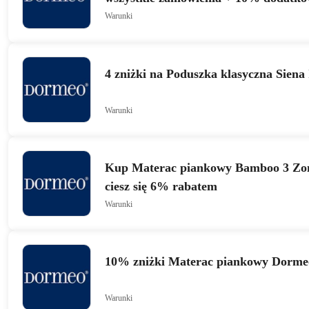
Poduszka klasyczna Lucia Memory
Warunki
4 zniżki na Poduszka klasyczna Siena 
Warunki
Kup Materac piankowy Bamboo 3 Zon
ciesz się 6% rabatem
Warunki
10% zniżki Materac piankowy Dorme
Warunki