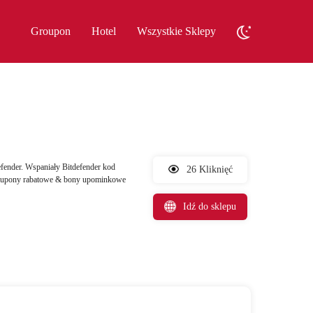
Groupon
Hotel
Wszystkie Sklepy
fender. Wspaniały Bitdefender kod
26 Kliknięć
er kupony rabatowe & bony upominkowe
Idź do sklepu