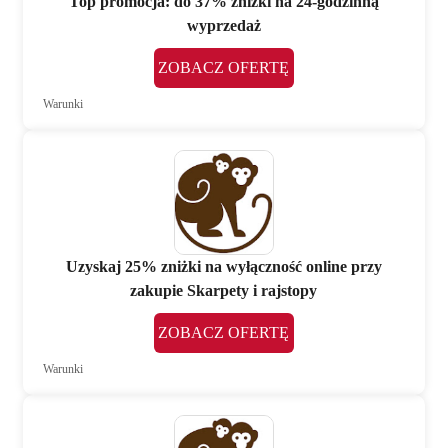
Top promocja: do 37% zniżki na 24-godzinną
wyprzedaż
ZOBACZ OFERTĘ
Warunki
Uzyskaj 25% zniżki na wyłączność online przy
zakupie Skarpety i rajstopy
ZOBACZ OFERTĘ
Warunki