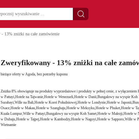
- 13% zniżki na całe zamówienie
Zweryfikowany - 13% zniżki na całe zamów
bieżące oferty w Agoda, bez potrzeby kuponu
Zniżka 8% obowiązuje na produkty wyprzedażowe i produkty w pełnej cenie, z wyłączeniem 
w Pattayi,Hotele na Tajwanie,Hotele w Wenezueli,Hotele w Danii,Bungalowy na wyspie Koh
Surabayi,Wille na Bali,Hotele w Korei Południowej,Hotele w Londynie,Hotele w Japonii,B
Osace,Hotele w Makau,Hotele w Szanghaju,Hotele w Meksyku,Hotele w Phuket,Hotele w Taj
Kuala Lumpur,Wille w Pattayi,Bungalowy na wyspie Koh Samet,Hotele w Malezji,Hotele w 
w Dubaju,Hotele w Tajpej,Hotele w Kambodży,Hotele w Nagoyi,Hotele w Sapporo,Wille w P
Wietnamie