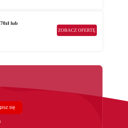
70zł lub
ZOBACZ OFERTĘ
pisz się
i