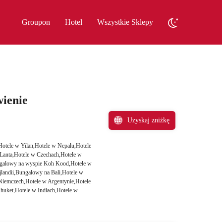
Groupon
Hotel
Wszystkie Sklepy
ienie
Uzyskaj zniżkę
Hotele w Yilan,Hotele w Nepalu,Hotele
 Lanta,Hotele w Czechach,Hotele w
ungalowy na wyspie Koh Kood,Hotele w
landii,Bungalowy na Bali,Hotele w
Niemczech,Hotele w Argentynie,Hotele
huket,Hotele w Indiach,Hotele w