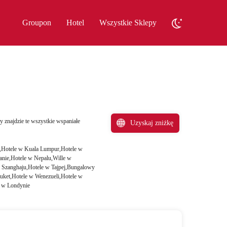
Groupon
Hotel
Wszystkie Sklepy
 znajdzie te wszystkie wspaniałe
Uzyskaj zniżkę
ch,Hotele w Kuala Lumpur,Hotele w
wanie,Hotele w Nepalu,Wille w
 Szanghaju,Hotele w Tajpej,Bungalowy
ket,Hotele w Wenezueli,Hotele w
e w Londynie