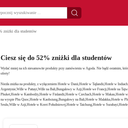
% zniżki dla studentów
Ciesz się do 52% zniżki dla studentów
Wydać mniej na ich niesamowite produkty przy zamówieniu w Agoda. Nie bądź ostatnim, który
oferty!
Niezła zniżka na produkty, z wyłączeniem Hotele w Danii,Hotele w Tajlandii,Hotele w India
Argentynie,Wille w Pattayi,Wille na Bali,Bungalowy w Azji,Hotele we Francji,Hotele na Taj
Phuket,Hotele w Kambodży,Hotele w Finlandii,Hotele w Czechach,Hotele w Makau,Hotele w
na wyspie Phu Quoc,Hotele w Kaohsiung,Bungalowy na Bali,Hotele w Malakka,Hotele w Phu
Seulu,Wille w Azji,Hotele w Korei Południowej,Hotele w Taichung,Hotele w Surabayi,Hotel