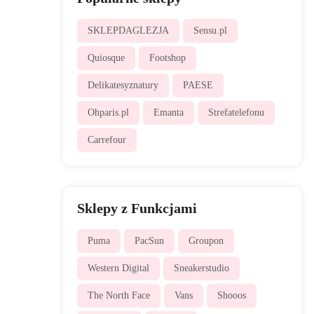
SKLEPDAGLEZJA
Sensu.pl
Quiosque
Footshop
Delikatesyznatury
PAESE
Ohparis.pl
Emanta
Strefatelefonu
Carrefour
Sklepy z Funkcjami
Puma
PacSun
Groupon
Western Digital
Sneakerstudio
The North Face
Vans
Shooos