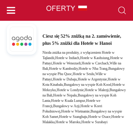
Ciesz się 52% zniżką na 2. zamówienie,
plus 5% zniżki dla Hotele w Hanoi
Niezła zniżka na produkty, z wyłączeniem Hotele w
Tajlandii,Hotele w Indiach,Hotele w Kaohsiung,Hotele w
Pattayi,Hotele w Wenezueli,Hotele w Czechach,Wille na
Bali,Hotele w Kambodży,Hotele w Nha Trang,Bungalowy
na wyspie Phu Quoc,Hotele w Seulu,Wille w
Pattayi,Hotele w Dubaju,Hotele w Argentynie,Hotele w
Kota Kinabalu,Bungalowy na wyspie Koh Kood,Hotele w
Meksyku,Hotele w Londynie,Hotele w Malezji,Bungalowy
na Bali,Hotele w Nepalu,Bungalowy na wyspie Koh
Lanta,Hotele w Kuala Lumpur,Hotele we
Francji,Bungalowy w Azji,Hotele w Korei
Południowej,Hotele w Wietnamie,Bungalowy na wyspie
Koh Samet,Hotele w Szanghaju,Hotele w Osace,Hotele w
Malakka,Hotele w Maroku,Hotele w Surabayi